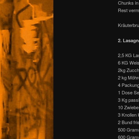
Chunks in
Rest verm
Kräuterbru
2. Lasagn
2,5 KG La
6 KG Weis
2kg Zucch
2 kg Möhr
4 Packunge
1 Dose Se
3 Kg pass
10 Zwiebe
3 Knollen
2 Bund fri
500 Gram
600 Gram