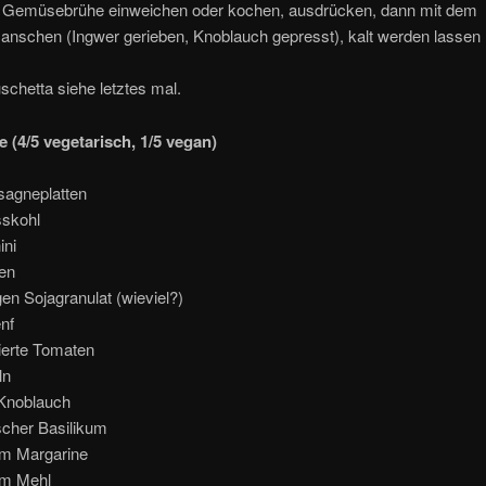
 Gemüsebrühe einweichen oder kochen, ausdrücken, dann mit dem
anschen (Ingwer gerieben, Knoblauch gepresst), kalt werden lassen
schetta siehe letztes mal.
e (4/5 vegetarisch, 1/5 vegan)
sagneplatten
skohl
ini
en
n Sojagranulat (wieviel?)
nf
ierte Tomaten
ln
 Knoblauch
scher Basilikum
m Margarine
m Mehl