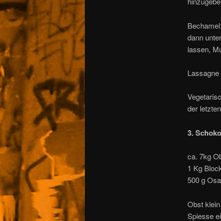
hinzugeb
Bechamel:
dann unte
lassen, M
Lassagne
Vegetarisc
der letzte
3. Schoko
ca. 7kg O
1 Kg Bloc
500 g Osa
Obst klei
Spiesse e