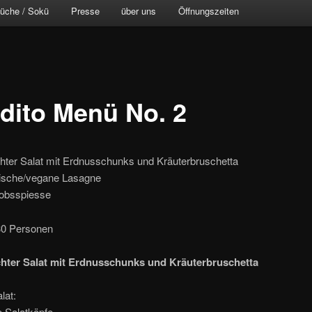
küche / Sokü
Presse
über uns
Öffnungszeiten
dito Menü No. 2
hter Salat mit Erdnusschunks und Kräuterbruschetta
rische/vegane Lasagne
obsspiesse
 30 Personen
hter Salat mit Erdnusschunks und Kräuterbruschetta
lat:
e Salatköpfe