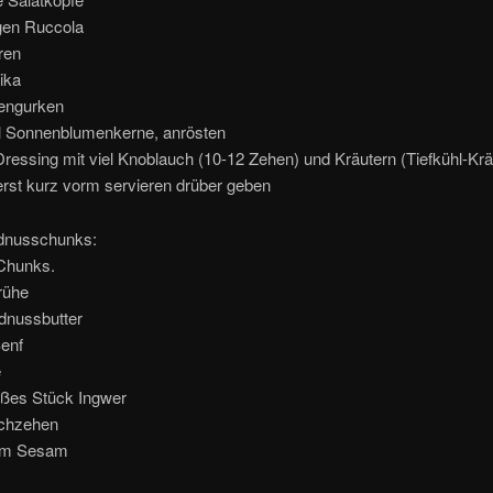
gen Ruccola
ren
ika
engurken
l Sonnenblumenkerne, anrösten
ressing mit viel Knoblauch (10-12 Zehen) und Kräutern (Tiefkühl-Kr
erst kurz vorm servieren drüber geben
rdnusschunks:
Chunks.
rühe
dnussbutter
Senf
e
oßes Stück Ingwer
chzehen
mm Sesam