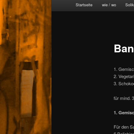
Main
Startseite
wie / wo
Soli
menu
Ban
1. Gemisc
2. Vegeta
3. Schoko
für mind.
1. Gemisc
Für den Sa
6 Beliebig