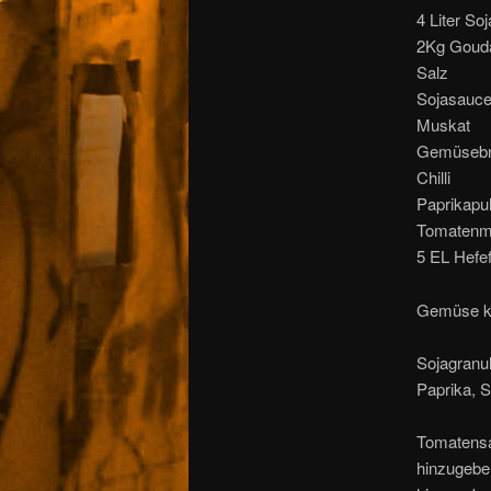
4 Liter So
2Kg Goud
Salz
Sojasauc
Muskat
Gemüseb
Chilli
Paprikapu
Tomatenm
5 EL Hefe
Gemüse kl
Sojagranul
Paprika, 
Tomatensa
hinzugebe