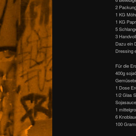
2 Packun
1 KG Möh
1 KG Papr
5 Schlang
3 Handvol
Dazu ein D
Dressing 
Für die E
400g soja
Gemüseb
1 Dose Er
1/2 Glas 
Sojasauc
1 mittelgr
6 Knoblau
100 Gra