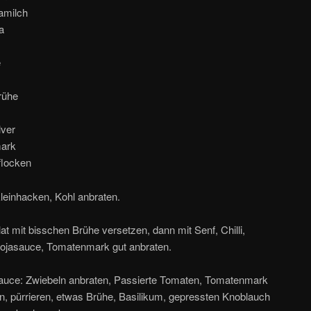
jamilch
a
e
rühe
lver
ark
flocken
einhacken, Kohl anbraten.
at mit bisschen Brühe versetzen, dann mit Senf, Chilli,
Sojasauce, Tomatenmark gut anbraten.
uce: Zwiebeln anbraten, Passierte Tomaten, Tomatenmark
n, pürrieren, etwas Brühe, Basilikum, gepressten Knoblauch