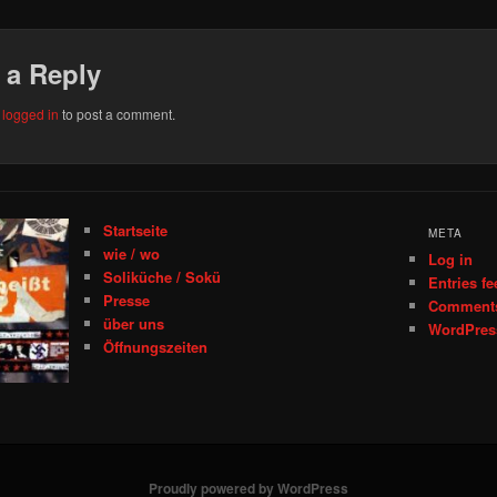
 a Reply
e
logged in
to post a comment.
Startseite
META
wie / wo
Log in
Soliküche / Sokü
Entries fe
Presse
Comments
über uns
WordPres
Öffnungszeiten
Proudly powered by WordPress