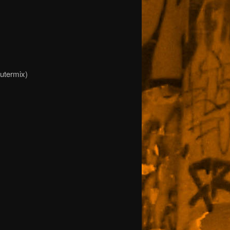
äutermix)