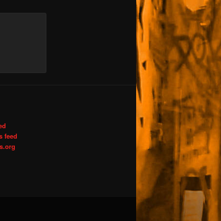
ed
 feed
s.org