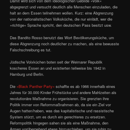
Damit wird sich von dem ideologischen Gebilde »Volk«
abgegrenzt und versucht deutlich alle Menschen einzuladen, die
halt an dem Essen teilnehmen wollen. Kurz: eine Abgrenzung
von der nationalistischen Volksküche, die nur einlädt, wer die
»richtige« Sprache spricht, den deutschen Pass besitzt usw.
Das Bandito Rosso benutzt das Wort Bevölkerungsküche, um
diese Abgrenzung noch deutlicher zu machen, als eine bewusste
Falschschreibung es tut.
Jüdische Volxküchen boten seit der Weimarer Republik
koscheres Essen an und existierten teilweise bis 1942 in
Hamburg und Berlin.
Die
»Black Panther Party«
schaffte es ab 1966 innerhalb eines
Jahres für 30.000 Kinder Frühstücke und andere Mahlzeiten als
revolutionäre Maßnahme zu organisieren. Sie grenzten ihre
Politik immer von Reformmaßnahmen ab, da sie ein Ziel vor
Augen hatten/haben, was das kapitalistische und rassistische
System stürzt, um es durch ein gerechteres zu ersetzen.
Reformpolitik hingegen sahen sie als eine Maßnahme, den
Armen vorübergehend etwas hinzuschieben, um sie ruhig zu